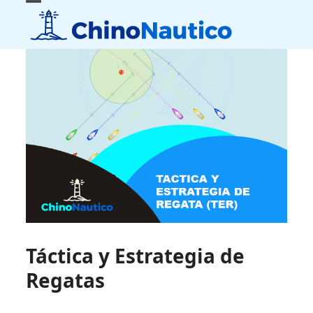
Skip
Open
Close
to
mobile
mobile
content
menu
menu
Táctica y Estrategia de
Regatas