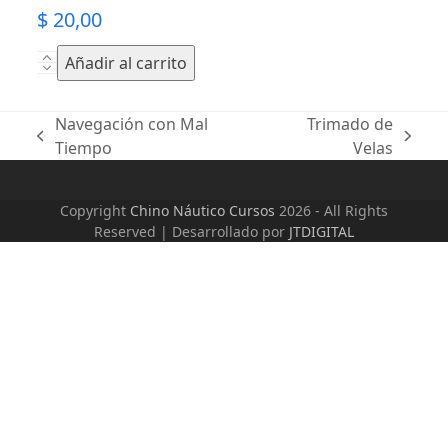
$
20,00
Táctica
Añadir al carrito
y
Estrategia
Navegación con Mal
Trimado de
de
previous
next
Tiempo
Velas
Regatas
post:
post:
cantidad
Copyright
Chino Náutico Cursos
2026 - All Rights
Reserved | Desarrollado por
JTDIGITAL